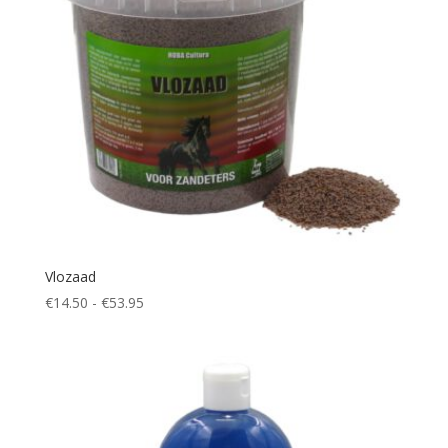
Vlozaad
Prijsklasse:
€
14.50
-
€
53.95
€14.50
tot
€53.95