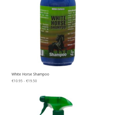
White Horse Shampoo
Prijsklasse:
€
10.95
-
€
19.50
€10.95
tot
€19.50