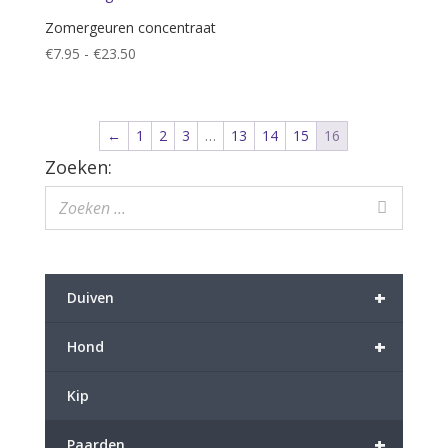
Zomergeuren concentraat
Prijsklasse:
€
7.95
-
€
23.50
€7.95
tot
€23.50
←
1
2
3
…
13
14
15
16
Zoeken:
+
Duiven
+
Hond
Kip
+
Paarden