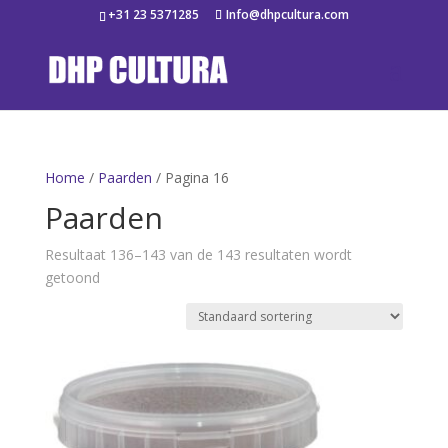
+31 23 5371285
Info@dhpcultura.com
Home
/
Paarden
/ Pagina 16
Paarden
Resultaat 136–143 van de 143 resultaten wordt
getoond