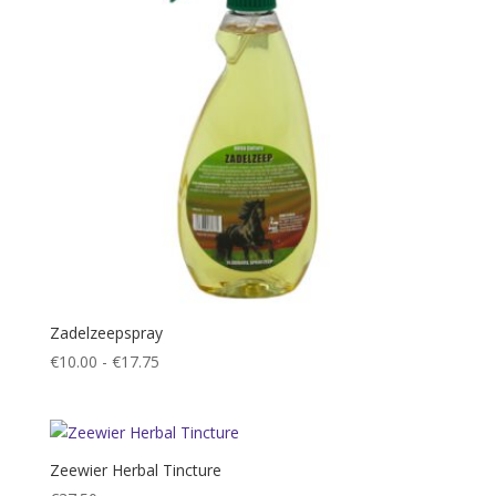
Zadelzeepspray
Prijsklasse:
€
10.00
-
€
17.75
€10.00
tot
€17.75
Zeewier Herbal Tincture