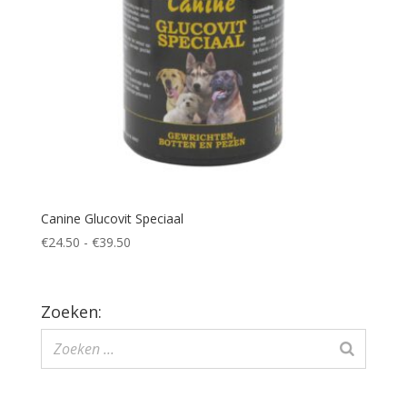
Canine Glucovit Speciaal
Prijsklasse:
€
24.50
-
€
39.50
€24.50
tot
€39.50
Zoeken: