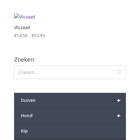
Vlozaad
Prijsklasse:
€
14.50
-
€
53.95
€14.50
tot
€53.95
Zoeken:
+
Duiven
+
Hond
Kip