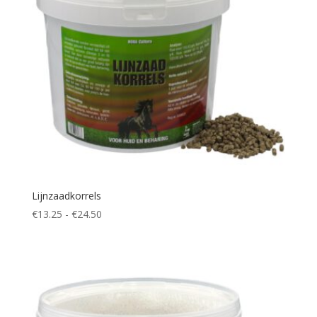
Lijnzaadkorrels
Prijsklasse:
€
13.25
-
€
24.50
€13.25
tot
€24.50