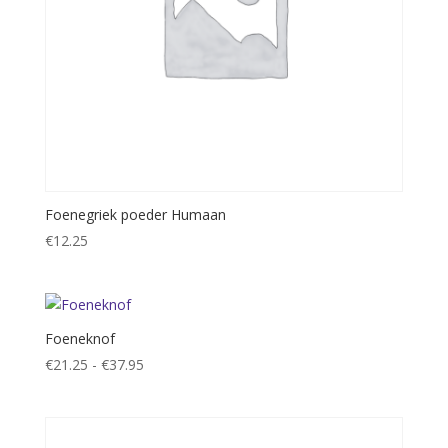
Foenegriek poeder Humaan
€
12.25
Foeneknof
Prijsklasse:
€
21.25
-
€
37.95
€21.25
tot
€37.95