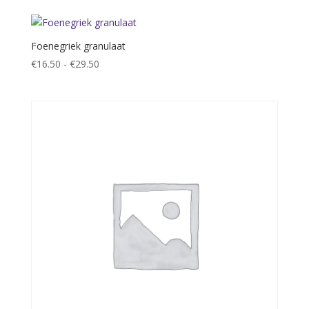
tot
€23.95
Foenegriek granulaat
Prijsklasse:
€
16.50
-
€
29.50
€16.50
tot
€29.50