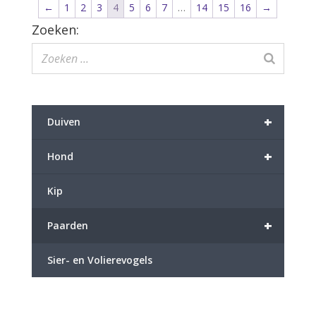
←
1
2
3
4
5
6
7
…
14
15
16
→
Zoeken:
+
Duiven
+
Hond
Kip
+
Paarden
Sier- en Volierevogels