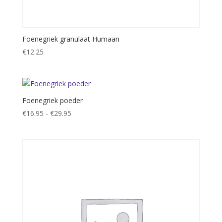
Foenegriek granulaat Humaan
€
12.25
Foenegriek poeder
Prijsklasse:
€
16.95
-
€
29.95
€16.95
tot
€29.95